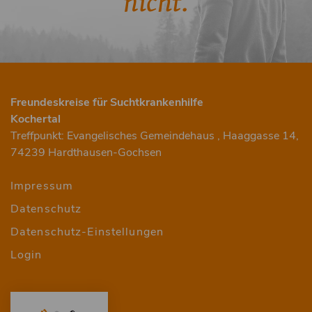
nicht.
Freundeskreise für Suchtkrankenhilfe
Kochertal
Treffpunkt: Evangelisches Gemeindehaus , Haaggasse 14,
74239 Hardthausen-Gochsen
Menu
Impressum
Datenschutz
Fusszeile
Datenschutz-Einstellungen
HvO
Login